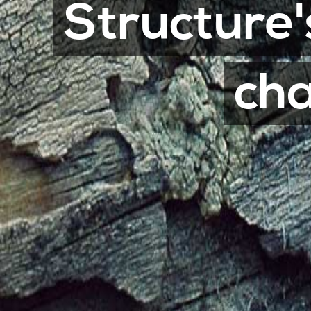
Structure'
cha