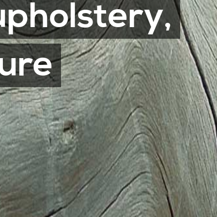
upholstery,
ture